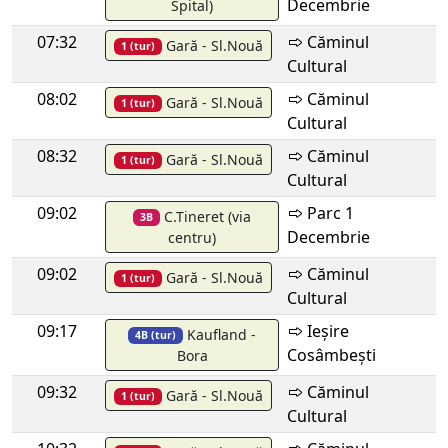
Decembrie
Spital)
07:32
Căminul
Gară - Sl.Nouă
1 (tur)
Cultural
08:02
Căminul
Gară - Sl.Nouă
1 (tur)
Cultural
08:32
Căminul
Gară - Sl.Nouă
1 (tur)
Cultural
09:02
Parc 1
C.Tineret (via
3B
Decembrie
centru)
09:02
Căminul
Gară - Sl.Nouă
1 (tur)
Cultural
09:17
Ieșire
Kaufland -
4B (tur)
Cosâmbești
Bora
09:32
Căminul
Gară - Sl.Nouă
1 (tur)
Cultural