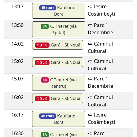
13:17
Ieșire
Kaufland -
4B (tur)
Cosâmbești
Bora
13:50
Parc 1
C.Tineret (via
3A
Decembrie
Spital)
14:02
Căminul
Gară - Sl.Nouă
1 (tur)
Cultural
15:02
Căminul
Gară - Sl.Nouă
1 (tur)
Cultural
15:07
Parc 1
C.Tineret (via
3B
Decembrie
centru)
16:02
Căminul
Gară - Sl.Nouă
1 (tur)
Cultural
16:17
Ieșire
Kaufland -
4B (tur)
Cosâmbești
Bora
16:30
Parc 1
C.Tineret (via
3A