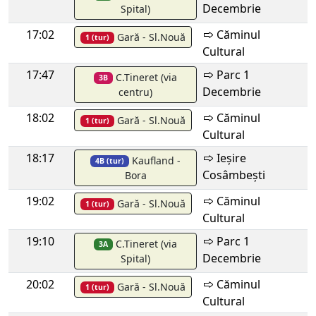
Decembrie
Spital)
17:02
Căminul
Gară - Sl.Nouă
1 (tur)
Cultural
17:47
Parc 1
C.Tineret (via
3B
Decembrie
centru)
18:02
Căminul
Gară - Sl.Nouă
1 (tur)
Cultural
18:17
Ieșire
Kaufland -
4B (tur)
Cosâmbești
Bora
19:02
Căminul
Gară - Sl.Nouă
1 (tur)
Cultural
19:10
Parc 1
C.Tineret (via
3A
Decembrie
Spital)
20:02
Căminul
Gară - Sl.Nouă
1 (tur)
Cultural