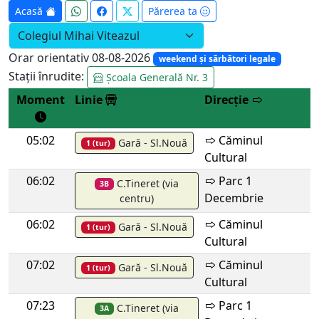
Acasă
Părerea ta
Orar orientativ 08-08-2026
weekend și sărbători legale
Stații înrudite:
Școala Generală Nr. 3
Moment
Linie
Direcție
05:02
Căminul
Gară - Sl.Nouă
1 (tur)
Cultural
06:02
Parc 1
C.Tineret (via
3B
Decembrie
centru)
06:02
Căminul
Gară - Sl.Nouă
1 (tur)
Cultural
07:02
Căminul
Gară - Sl.Nouă
1 (tur)
Cultural
07:23
Parc 1
C.Tineret (via
3A