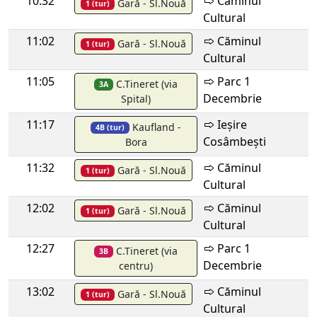
10:32
Căminul
Gară - Sl.Nouă
1 (tur)
Cultural
11:02
Căminul
Gară - Sl.Nouă
1 (tur)
Cultural
11:05
Parc 1
C.Tineret (via
3A
Decembrie
Spital)
11:17
Ieșire
Kaufland -
4B (tur)
Cosâmbești
Bora
11:32
Căminul
Gară - Sl.Nouă
1 (tur)
Cultural
12:02
Căminul
Gară - Sl.Nouă
1 (tur)
Cultural
12:27
Parc 1
C.Tineret (via
3B
Decembrie
centru)
13:02
Căminul
Gară - Sl.Nouă
1 (tur)
Cultural