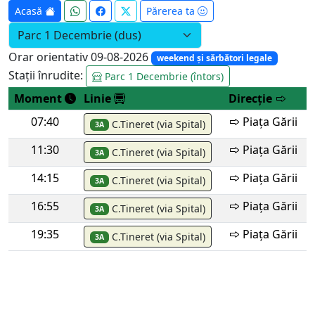
Acasă
Părerea ta
Orar orientativ 09-08-2026
weekend și sărbători legale
Stații înrudite:
Parc 1 Decembrie (întors)
Moment
Linie
Direcție
07:40
Piața Gării
C.Tineret (via Spital)
3A
11:30
Piața Gării
C.Tineret (via Spital)
3A
14:15
Piața Gării
C.Tineret (via Spital)
3A
16:55
Piața Gării
C.Tineret (via Spital)
3A
19:35
Piața Gării
C.Tineret (via Spital)
3A