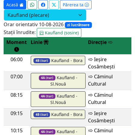
Acasă
Părerea ta
Orar orientativ 10-08-2026
zi lucrătoare
Stații înrudite:
Kaufland (sosire)
Moment
Linie
Direcție
06:00
Ieșire
Kaufland - Bora
4B (tur)
Cosâmbești
07:00
Căminul
Kaufland -
4A (tur)
Cultural
Sl.Nouă
08:15
Căminul
Kaufland -
4A (tur)
Cultural
Sl.Nouă
09:15
Ieșire
Kaufland - Bora
4B (tur)
Cosâmbești
10:15
Căminul
Kaufland -
4A (tur)